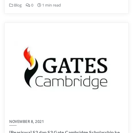
Blog
0
1 min read
NOVEMBER 8, 2021
[Beasiswa] S2 dan S3 Gate Cambridge Scholarship ke