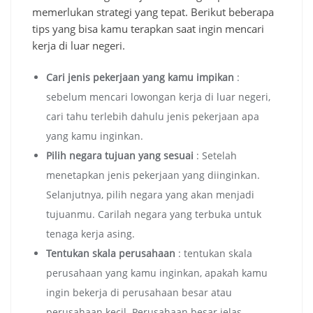
memerlukan strategi yang tepat. Berikut beberapa
tips yang bisa kamu terapkan saat ingin mencari
kerja di luar negeri.
Cari jenis pekerjaan yang kamu impikan
:
sebelum mencari lowongan kerja di luar negeri,
cari tahu terlebih dahulu jenis pekerjaan apa
yang kamu inginkan.
Pilih negara tujuan yang sesuai
: Setelah
menetapkan jenis pekerjaan yang diinginkan.
Selanjutnya, pilih negara yang akan menjadi
tujuanmu. Carilah negara yang terbuka untuk
tenaga kerja asing.
Tentukan skala perusahaan
: tentukan skala
perusahaan yang kamu inginkan, apakah kamu
ingin bekerja di perusahaan besar atau
perusahaan kecil. Perusahaan besar jelas