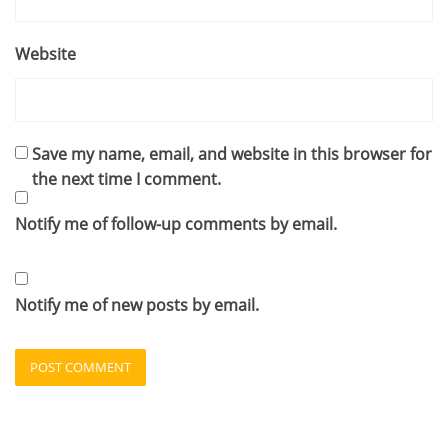
Website
Save my name, email, and website in this browser for
the next time I comment.
Notify me of follow-up comments by email.
Notify me of new posts by email.