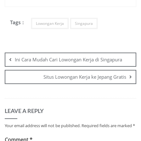
Tags :
Lowongan Kerja
Singapura
Ini Cara Mudah Cari Lowongan Kerja di Singapura
Situs Lowongan Kerja ke Jepang Gratis
LEAVE A REPLY
Your email address will not be published.
Required fields are marked
*
Comment
*