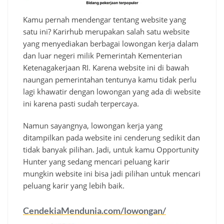
Kamu pernah mendengar tentang website yang
satu ini? Karirhub merupakan salah satu website
yang menyediakan berbagai lowongan kerja dalam
dan luar negeri milik Pemerintah Kementerian
Ketenagakerjaan RI. Karena website ini di bawah
naungan pemerintahan tentunya kamu tidak perlu
lagi khawatir dengan lowongan yang ada di website
ini karena pasti sudah terpercaya.
Namun sayangnya, lowongan kerja yang
ditampilkan pada website ini cenderung sedikit dan
tidak banyak pilihan. Jadi, untuk kamu Opportunity
Hunter yang sedang mencari peluang karir
mungkin website ini bisa jadi pilihan untuk mencari
peluang karir yang lebih baik.
CendekiaMendunia.com/lowongan/