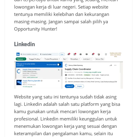
lowongan kerja di luar negeri. Setiap website
tentunya memiliki kelebihan dan kekurangan
masing-masing. Jangan sampai salah pilih ya
Opportunity Hunter!
Linkedin
Website yang satu ini tentunya sudah tidak asing
lagi. Linkedin adalah salah satu platform yang bisa
kamu gunakan untuk mencari lowongan kerja
profesional. Linkedin memiliki keunggulan untuk
menemukan lowongan kerja yang sesuai dengan
keterampilan dan pengalaman kamu, selain itu