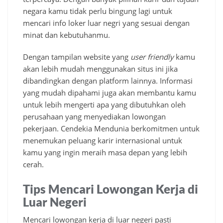
negara kamu tidak perlu bingung lagi untuk
mencari info loker luar negri yang sesuai dengan
minat dan kebutuhanmu.
Dengan tampilan website yang
user friendly
kamu
akan lebih mudah menggunakan situs ini jika
dibandingkan dengan platform lainnya. Informasi
yang mudah dipahami juga akan membantu kamu
untuk lebih mengerti apa yang dibutuhkan oleh
perusahaan yang menyediakan lowongan
pekerjaan. Cendekia Mendunia berkomitmen untuk
menemukan peluang karir internasional untuk
kamu yang ingin meraih masa depan yang lebih
cerah.
Tips Mencari Lowongan Kerja di
Luar Negeri
Mencari lowongan kerja di luar negeri pasti